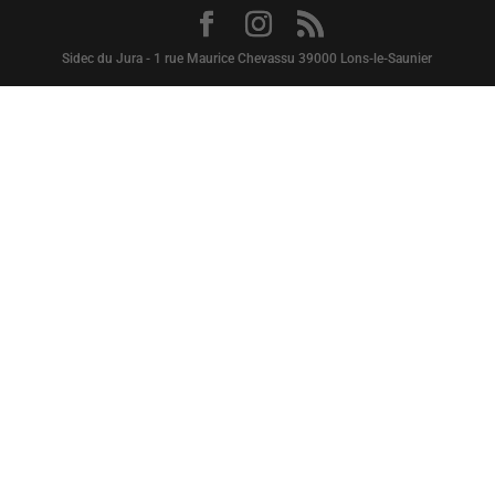
Sidec du Jura - 1 rue Maurice Chevassu 39000 Lons-le-Saunier