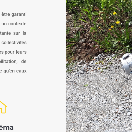
 être garanti
s un contexte
tante sur la
llectivités
es pour leurs
itation, de
e qu’en eaux

héma