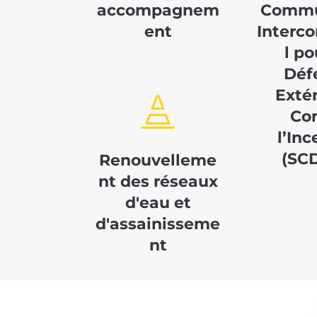
accompagnem
Commu
ent
Inter
l po
Déf
Exté

Co
l’In
(SC
Renouvelleme
nt des réseaux
d'eau et
d'assainisseme
nt