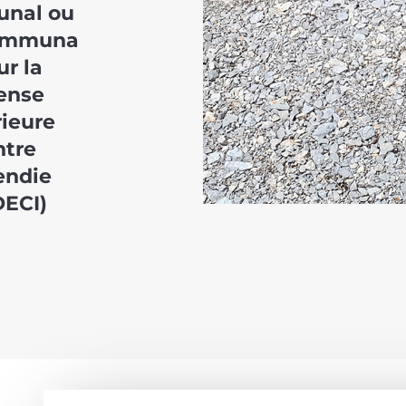
nal ou
communa
ur la
ense
rieure
ntre
cendie
DECI)