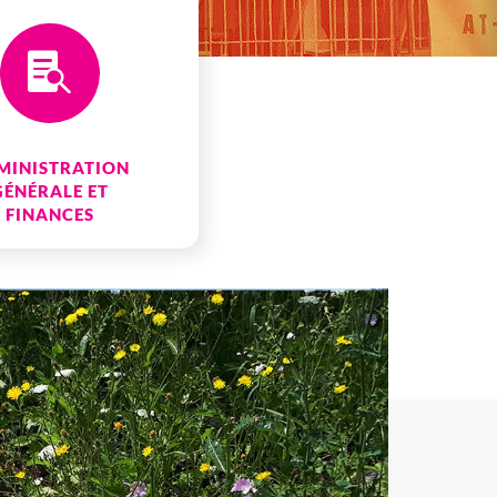

MINISTRATION
GÉNÉRALE ET
FINANCES