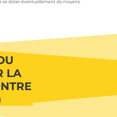
t de se doter éventuellement de moyens
OU
 LA
ONTRE
)