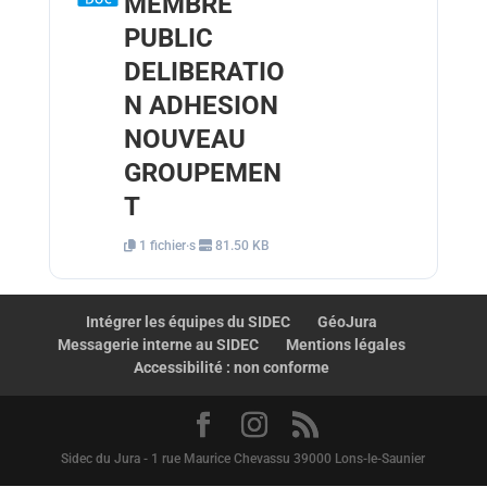
MEMBRE
PUBLIC
DELIBERATIO
N ADHESION
NOUVEAU
GROUPEMEN
T
1 fichier·s
81.50 KB
Intégrer les équipes du SIDEC
GéoJura
Messagerie interne au SIDEC
Mentions légales
Accessibilité : non conforme
Sidec du Jura - 1 rue Maurice Chevassu 39000 Lons-le-Saunier