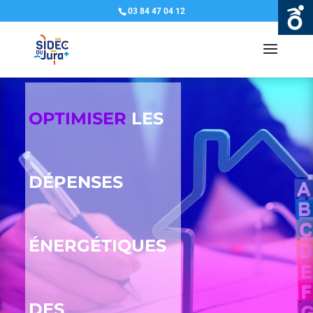
03 84 47 04 12
OPTIMISER
LES
DÉPENSES
ÉNERGÉTIQUES
DES