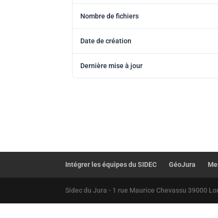
Nombre de fichiers
Date de création
Dernière mise à jour
Intégrer les équipes du SIDEC
GéoJura
Mes
Sidec du Jura - 1 rue Maurice Chevassu 39000 Lo