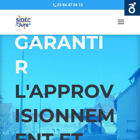
03 84 47 04 12
GARANTI
R
L'APPROV
ISIONNEM
ENT ET