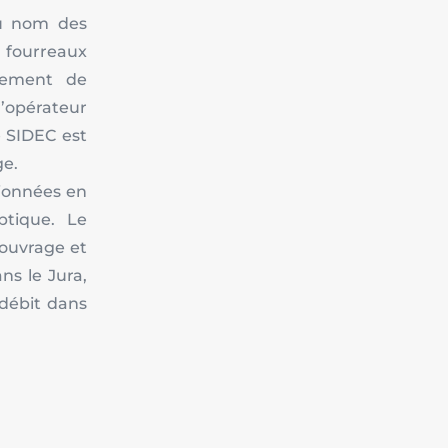
au nom des
fourreaux
acement de
’opérateur
e SIDEC est
ge.
sionnées en
ptique. Le
’ouvrage et
s le Jura,
t débit dans