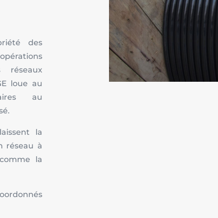
riété des
érations
s réseaux
GE loue au
aires au
sé.
aissent la
son réseau à
, comme la
 coordonnés