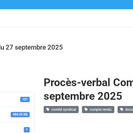
 du 27 septembre 2025
Procès-verbal Com
septembre 2025
101
comité syndical
compte rendu
docum
484.05 KB
1