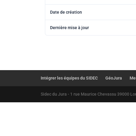
Date de création
Dernière mise à jour
Intégrer les équipes du SIDEC
GéoJura
Mes
Sidec du Jura - 1 rue Maurice Chevassu 39000 Lo