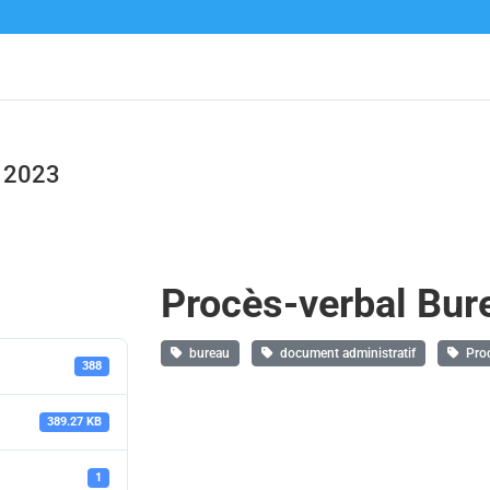
n 2023
Procès-verbal Bur
bureau
document administratif
Proc
388
389.27 KB
1