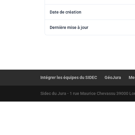
Date de création
Dernière mise à jour
Intégrer les équipes du SIDEC
GéoJura
Mes
Sidec du Jura - 1 rue Maurice Chevassu 39000 Lo