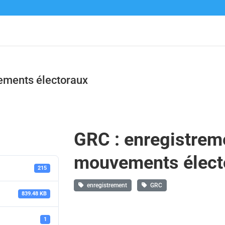
ements électoraux
GRC : enregistrem
mouvements élect
215
enregistrement
GRC
839.48 KB
1