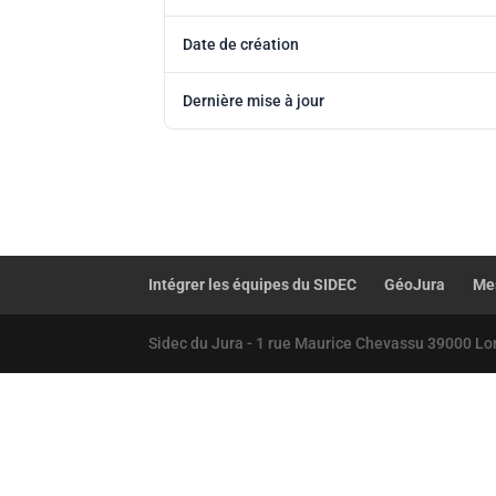
Date de création
Dernière mise à jour
Intégrer les équipes du SIDEC
GéoJura
Mes
Sidec du Jura - 1 rue Maurice Chevassu 39000 Lo