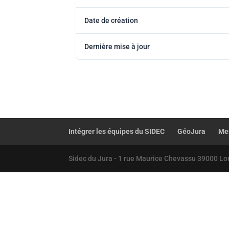
Date de création
Dernière mise à jour
Intégrer les équipes du SIDEC
GéoJura
Mes
Sidec du Jura - 1 rue Maurice Chevassu 39000 Lo