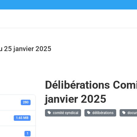
u 25 janvier 2025
Délibérations Comi
janvier 2025
280
comité syndical
délibérations
docume
1.65 MB
1