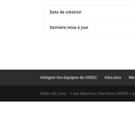
Date de création
Dernière mise à jour
Intégrer les équipes du SIDEC
GéoJura
Mes
Sidec du Jura - 1 rue Maurice Chevassu 39000 Lo