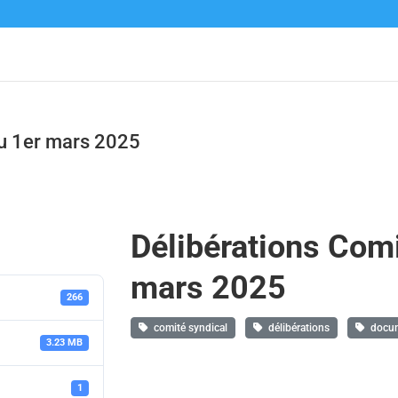
du 1er mars 2025
Délibérations Comi
mars 2025
266
comité syndical
délibérations
docume
3.23 MB
1