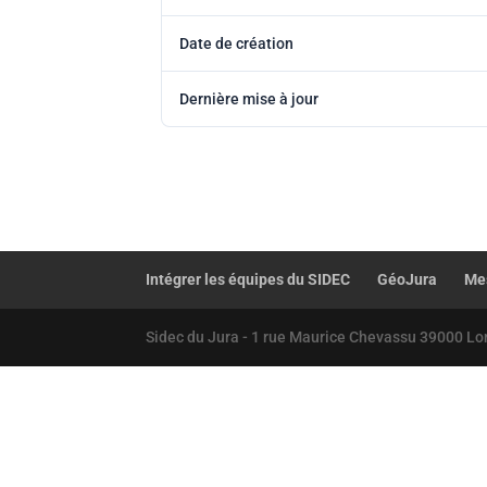
Date de création
Dernière mise à jour
Intégrer les équipes du SIDEC
GéoJura
Mes
Sidec du Jura - 1 rue Maurice Chevassu 39000 Lo