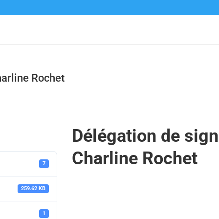
arline Rochet
Délégation de sig
Charline Rochet
7
259.62 KB
1