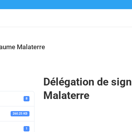
llaume Malaterre
Délégation de sig
Malaterre
8
260.25 KB
1