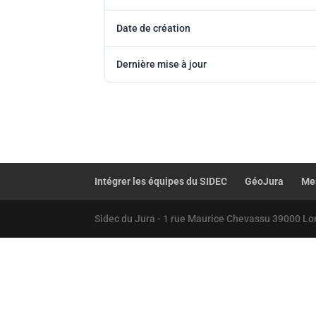
Date de création
Dernière mise à jour
Intégrer les équipes du SIDEC
GéoJura
Mes
Sidec du Jura - 1 rue Maurice Chevassu 39000 Lo