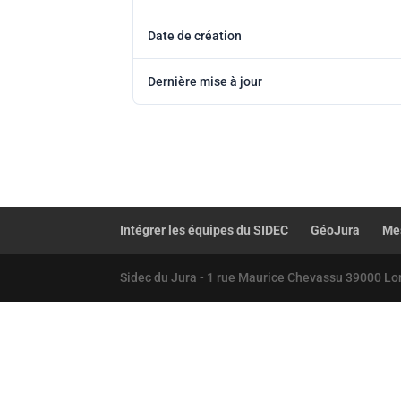
Date de création
Dernière mise à jour
Intégrer les équipes du SIDEC
GéoJura
Mes
Sidec du Jura - 1 rue Maurice Chevassu 39000 Lo