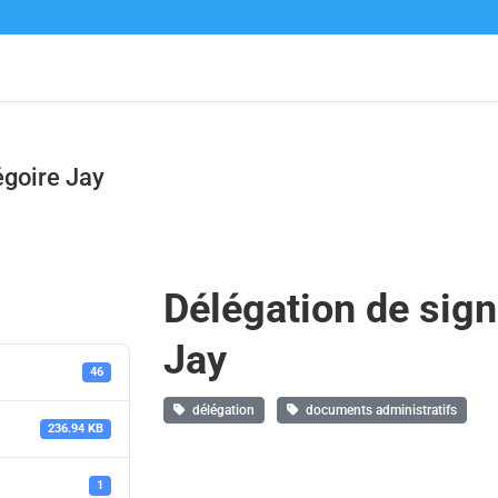
égoire Jay
Délégation de sign
Jay
46
délégation
documents administratifs
236.94 KB
1