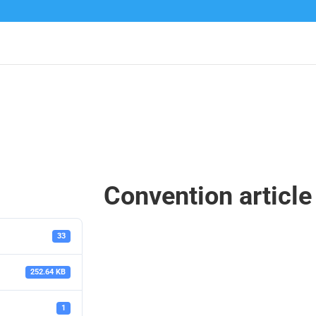
Convention article
33
252.64 KB
1