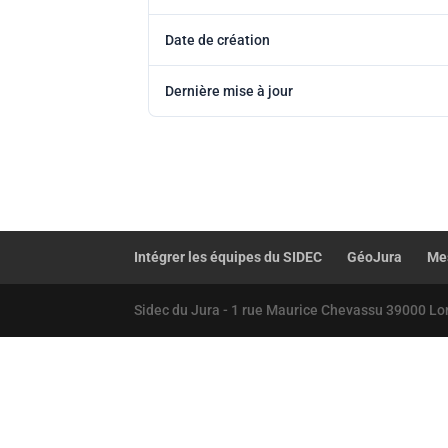
Date de création
Dernière mise à jour
Intégrer les équipes du SIDEC
GéoJura
Mes
Sidec du Jura - 1 rue Maurice Chevassu 39000 Lo