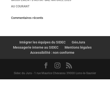
GROUPEMENT D’ACHAT GAZ NATUREL 2026
AU COURANT
Commentaires récents
Intégrer les équipes du SIDEC
GéoJura
Messagerie interne au SIDEC
Mentions légales
Accessibilité : non conforme
Sidec du Jura - 1 rue Maurice Chevassu 39000 Lons-le-Saunier