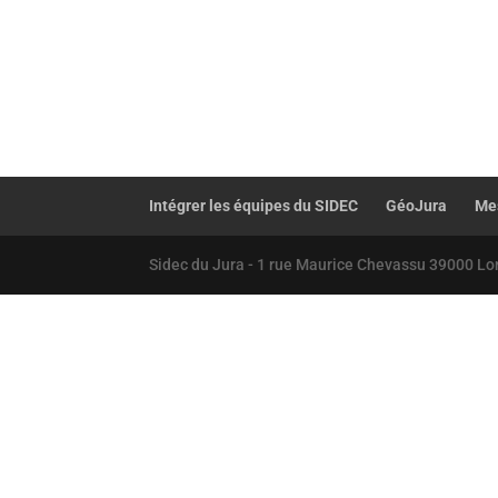
Intégrer les équipes du SIDEC
GéoJura
Mes
Sidec du Jura - 1 rue Maurice Chevassu 39000 Lo