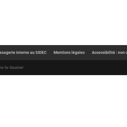
sagerie interne au SIDEC
Mentions légales
Accessibilité : non
ns-le-Saunier