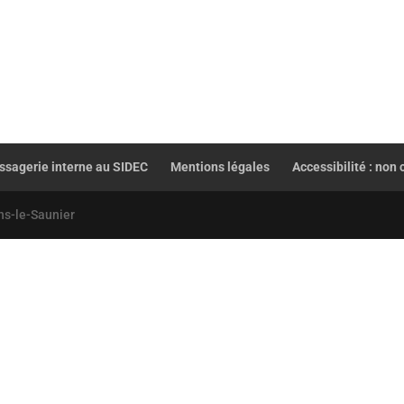
sagerie interne au SIDEC
Mentions légales
Accessibilité : non
ns-le-Saunier