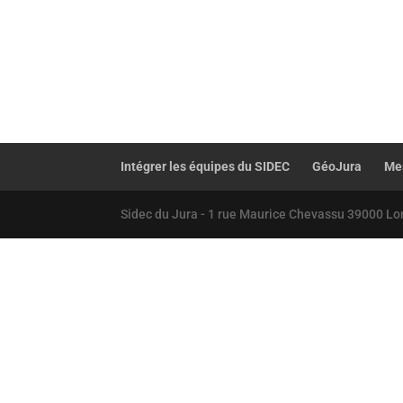
Intégrer les équipes du SIDEC
GéoJura
Mes
Sidec du Jura - 1 rue Maurice Chevassu 39000 Lo