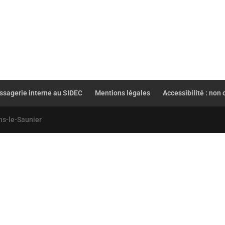
sagerie interne au SIDEC
Mentions légales
Accessibilité : non
ns-le-Saunier