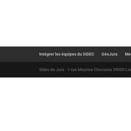
Intégrer les équipes du SIDEC
GéoJura
Mes
Sidec du Jura - 1 rue Maurice Chevassu 39000 Lo