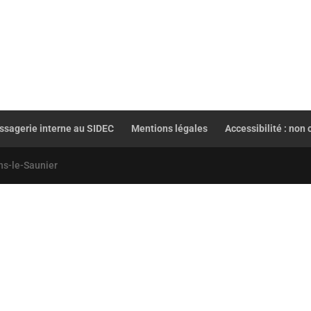
sagerie interne au SIDEC
Mentions légales
Accessibilité : non
ns-le-Saunier