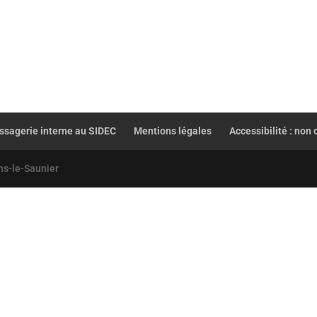
sagerie interne au SIDEC
Mentions légales
Accessibilité : non
ns-le-Saunier