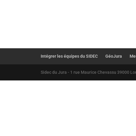
Intégrer les équipes du SIDEC
GéoJura
Mes
Sidec du Jura - 1 rue Maurice Chevassu 39000 Lo