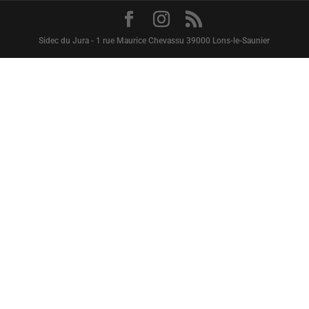
Sidec du Jura - 1 rue Maurice Chevassu 39000 Lons-le-Saunier