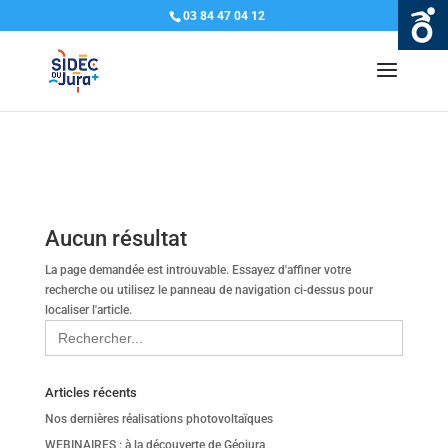
03 84 47 04 12
Warning
: Undefined variable $postid in
/home/sidecja/www/site-web/wp-
content/themes/Divi/epanel/custom_functions.php
on line
1325
Aucun résultat
La page demandée est introuvable. Essayez d'affiner votre
recherche ou utilisez le panneau de navigation ci-dessus pour
localiser l'article.
Search
for:
Articles récents
Nos dernières réalisations photovoltaïques
WEBINAIRES : à la découverte de Géojura