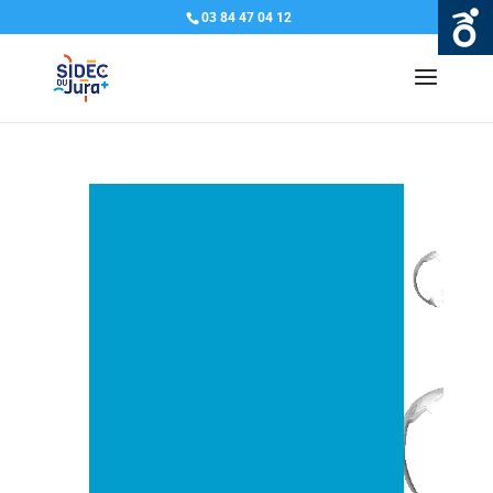
03 84 47 04 12
Q
U
I
Z
Z