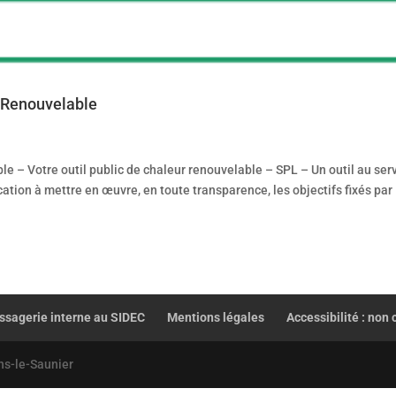
r Renouvelable
e – Votre outil public de chaleur renouvelable – SPL – Un outil au ser
ocation à mettre en œuvre, en toute transparence, les objectifs fixés par
sagerie interne au SIDEC
Mentions légales
Accessibilité : non
ns-le-Saunier