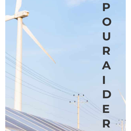
P
O
U
R
A
I
D
E
R