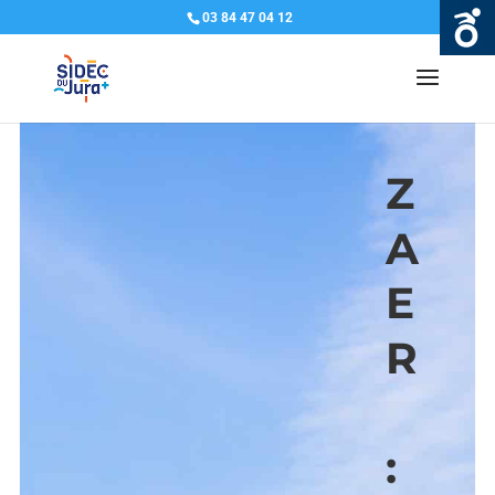
03 84 47 04 12
Z
A
E
R
: