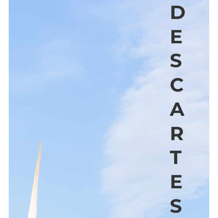
D
E
S
C
A
R
T
E
S