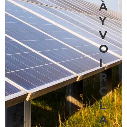
À
Y
V
O
I
R
C
L
A