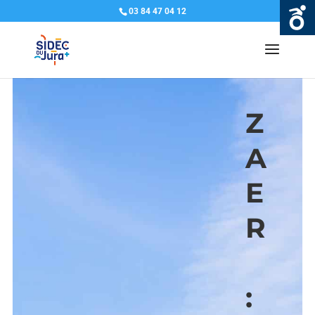
03 84 47 04 12
Z
A
E
R
: