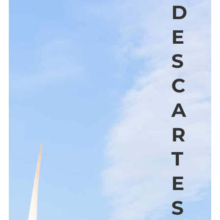
D
E
S
C
A
R
T
E
S