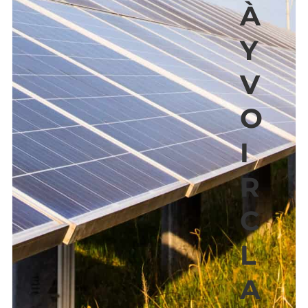
À
Y
V
O
I
R
C
L
A